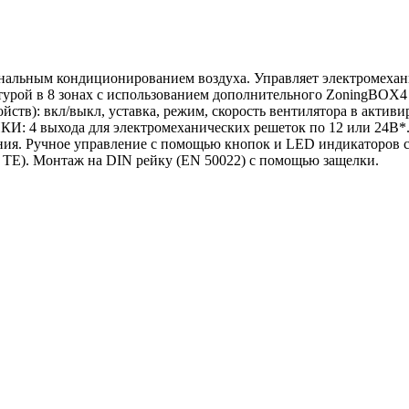
зональным кондиционированием воздуха. Управляет электромеха
ратурой в 8 зонах с использованием дополнительного ZoningBOX
йств): вкл/выкл, уставка, режим, скорость вентилятора в актив
4 выхода для электромеханических решеток по 12 или 24В*. М
ания. Ручное управление с помощью кнопок и LED индикаторов с
 ТЕ). Монтаж на DIN рейку (EN 50022) с помощью защелки.