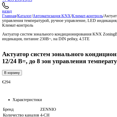
назад
Главная
/
Каталог
/
Автоматизация KNX
/
Климат-контроль
/
Актуат
управления температурой, ручное управление, LED индикация,
Климат-контроль
Актуатор систем зонального кондиционирования KNX ZoningBO
индикация, питание 230В~, на DIN рейку, 4.5TE
Актуатор систем зонального кондицио
12/24 В=, до 8 зон управления температ
В корзину
€294
Характеристики
Бренд
ZENNIO
Количество каналов
4-CH