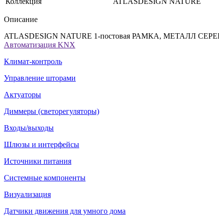
Коллекция
ATLASDESIGN NATURE
Описание
ATLASDESIGN NATURE 1-постовая РАМКА, МЕТАЛЛ СЕРЕ
Автоматизация KNX
Климат-контроль
Управление шторами
Актуаторы
Диммеры (светорегуляторы)
Входы/выходы
Шлюзы и интерфейсы
Источники питания
Системные компоненты
Визуализация
Датчики движения для умного дома